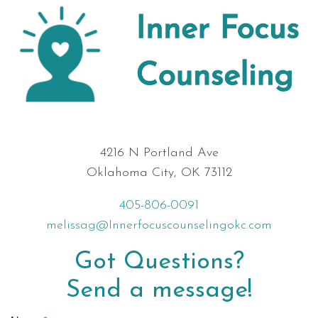
4216 N Portland Ave
Oklahoma City, OK 73112
405-806-0091
melissag@Innerfocuscounselingokc.com
Got Questions?
Send a message!