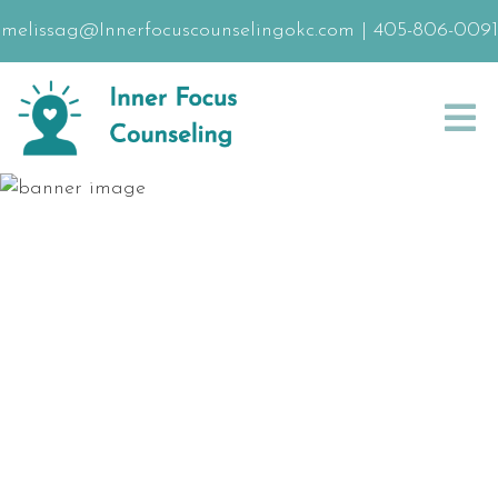
melissag@Innerfocuscounselingokc.com
|
405-806-0091